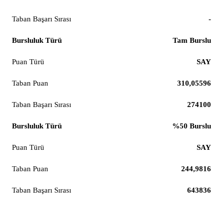
-
Tam Burslu
SAY
310,05596
274100
%50 Burslu
SAY
244,9816
643836