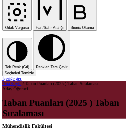
Odak Vurgusu
Harf/Satır Aralığı
Bionic Okuma
Tek Renk (Gri)
Renkleri Ters Çevir
Seçimleri Temizle
İçeriğe geç
Ana Sayfa
/
Taban Puanları (2025 ) Taban Sıralaması
Aday Öğrenci
Taban Puanları (2025 ) Taban
Sıralaması
Mühendislik Fakültesi