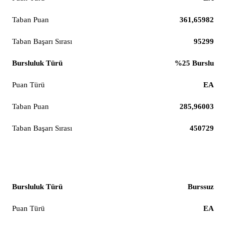
361,65982
95299
%25 Burslu
EA
285,96003
450729
Siyaset Bilimi ve Uluslararası İlişkiler (%100 İngilizce)
Burssuz
EA