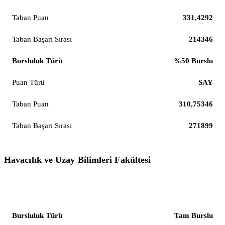
331,4292
214346
%50 Burslu
SAY
310,75346
271899
Havacılık ve Uzay Bilimleri Fakültesi
Havacılık ve Uzay Mühendisliği (%100 İngilizce)
Tam Burslu