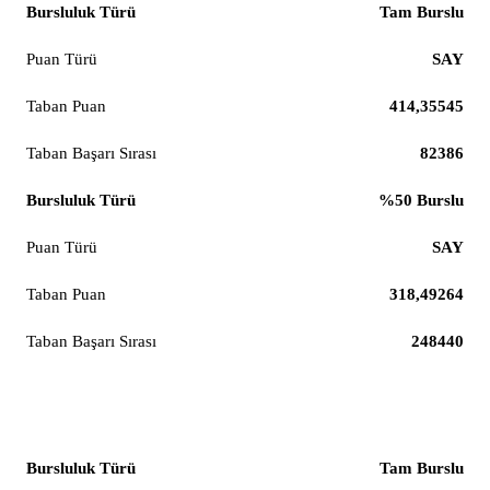
Tam Burslu
SAY
414,35545
82386
%50 Burslu
SAY
318,49264
248440
Endüstri Mühendisliği
Tam Burslu