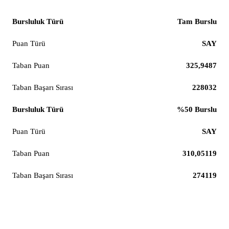
Tam Burslu
SAY
325,9487
228032
%50 Burslu
SAY
310,05119
274119
Yazılım Mühendisliği (%100 İngilizce)