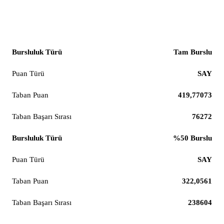
Bilgisayar Mühendisliği (%100 İngilizce)
Tam Burslu
SAY
419,77073
76272
%50 Burslu
SAY
322,0561
238604