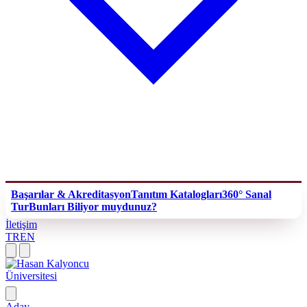
Başarılar & Akreditasyon
Tanıtım Katalogları
360° Sanal
Tur
Bunları Biliyor muydunuz?
İletişim
TR
EN
Aday