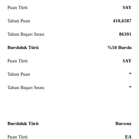
SAY
410,6587
86391
%50 Burslu
SAY
*
*
Havacılık Yönetimi
Burssuz
EA