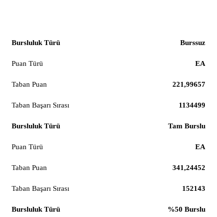
İşletme
Burssuz
EA
221,99657
1134499
Tam Burslu
EA
341,24452
152143
%50 Burslu