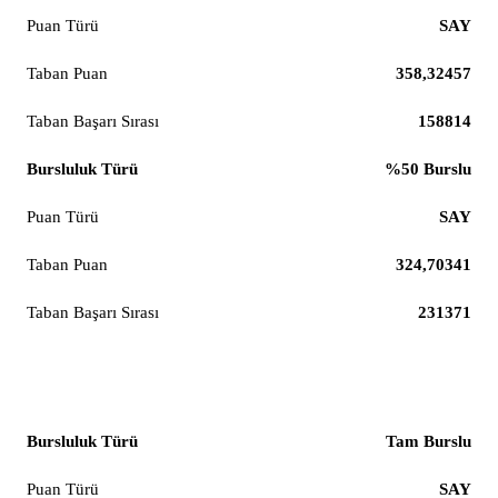
SAY
358,32457
158814
%50 Burslu
SAY
324,70341
231371
Makine Mühendisliği
Tam Burslu
SAY