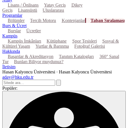
Lisans / Önlisans
Yatay Geçiş
Dikey
Geçiş
Lisansüstü
Uluslararası
Programlar
Bölümler
Tercih Motoru
Kontenjanlar
Taban Sıralaması
Burs & Ücret
Burslar
Ücretler
Kampüs
Kampüs İmkânları
Kütüphane
Spor Tesisleri
Sosyal &
Kültürel Yaşam
Yurtlar & Barınma
Fotoğraf Galerisi
Hakkında
Başarılar & Akreditasyon
Tanıtım Katalogları
360° Sanal
Tur
Bunları Biliyor muydunuz?
İletişim
Hasan Kalyoncu Üniversitesi · Hasan Kalyoncu Üniversitesi
aday@hku.edu.tr
Popüler: