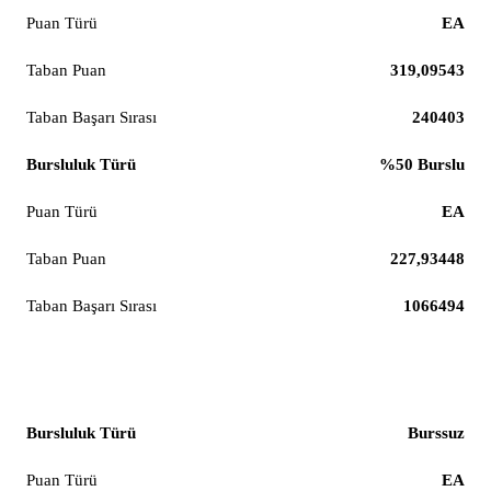
EA
319,09543
240403
%50 Burslu
EA
227,93448
1066494
İktisat
Burssuz
EA