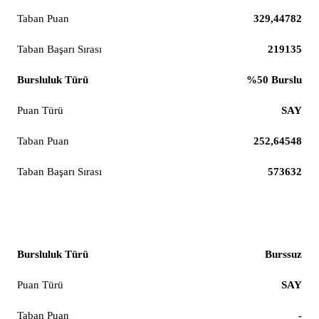
329,44782
219135
%50 Burslu
SAY
252,64548
573632
Fizyoterapi ve Rehabilitasyon
Burssuz
SAY
-