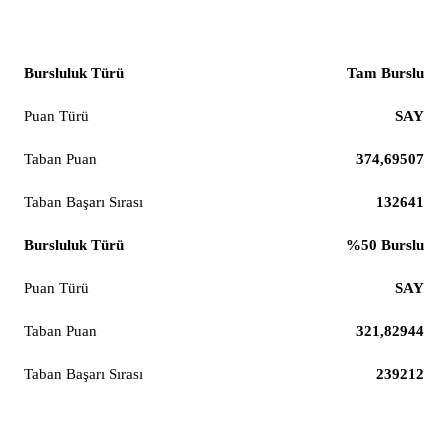
Elektrik-Elektronik Mühendisliği (%100 İngilizce)
Tam Burslu
SAY
374,69507
132641
%50 Burslu
SAY
321,82944
239212
İnşaat Mühendisliği (%100 İngilizce)