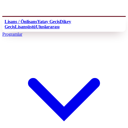
Lisans / Önlisans
Yatay Geçiş
Dikey
Geçiş
Lisansüstü
Uluslararası
Programlar