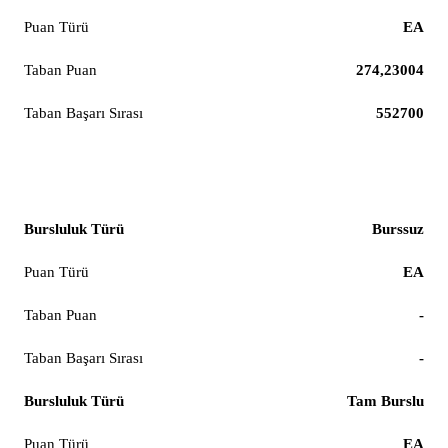
EA
274,23004
552700
Psikoloji
Burssuz
EA
-
-
Tam Burslu
EA