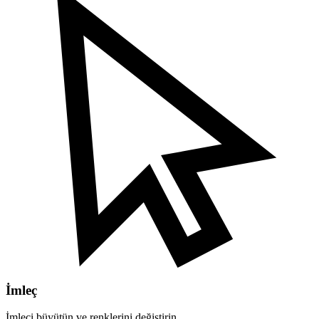
İmleç
İmleci büyütün ve renklerini değiştirin.