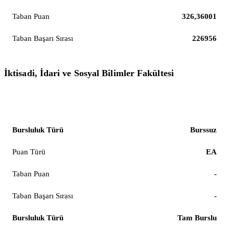
326,36001
226956
İktisadi, İdari ve Sosyal Bilimler Fakültesi
Bankacılık ve Sigortacılık
Burssuz
EA
-
-
Tam Burslu