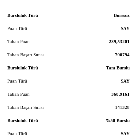
Hemşirelik
Burssuz
SAY
239,53201
700794
Tam Burslu
SAY
368,9161
141328
%50 Burslu
SAY